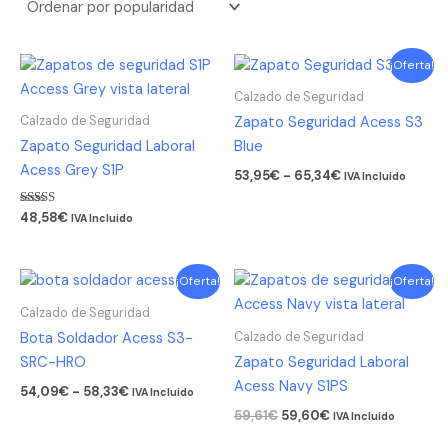
Rango
Este
Este
¡Oferta!
de
producto
producto
precios:
Calzado de Seguridad
tiene
tiene
desde
Calzado de Seguridad
Zapato Seguridad Acess S3
53,95€
múltiples
múltiples
Zapato Seguridad Laboral
Blue
hasta
variantes.
variantes.
65,34€
Acess Grey S1P
53,95
€
-
65,34
€
IVA Incluido
Las
Las
opciones
opciones
Valorado
48,58
€
IVA Incluido
con
se
se
5.00
de 5
pueden
pueden
Rango
El
El
Este
Este
elegir
elegir
¡Oferta!
¡Oferta!
de
precio
precio
producto
producto
en
en
precios:
original
actual
Calzado de Seguridad
tiene
tiene
la
la
desde
era:
es:
Calzado de Seguridad
Bota Soldador Acess S3-
54,09€
59,61€.
59,60€.
múltiples
múltiples
página
página
SRC-HRO
Zapato Seguridad Laboral
hasta
variantes.
variantes.
de
de
58,33€
Acess Navy S1PS
54,09
€
-
58,33
€
IVA Incluido
Las
Las
producto
producto
59,61
€
59,60
€
IVA Incluido
opciones
opciones
se
se