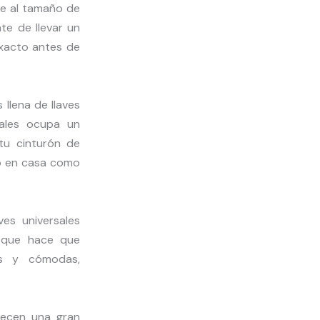
e al tamaño de
te de llevar un
exacto antes de
llena de llaves
sales ocupa un
tu cinturón de
to en casa como
es universales
o que hace que
as y cómodas,
frecen una gran