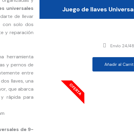
s organizadas y
es universales
Juego de llaves Univer
darte de llevar
e con solo dos
te y reparación
Envío 24/48
a herramienta
Añadir al Carri
cas y pernos de
antemente entre
e dos llaves, una
OFERTA
yor, que abarca
 y rápida para
 mm
iversales de 9-