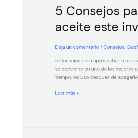
5 Consejos par
para
estar
aceite este in
calentito
con
tu
Deja un comentario
/
Consejos
,
Cale
radiador
de
5 Consejos para aprovechar tu radiad
aceite
se convierte en uno de los mejores a
este
tiempo, incluso después de apagarlo
invierno
Leer más »