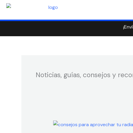
Ir
al
contenido
¡Env
Noticias, guías, consejos y re
5
Consejos