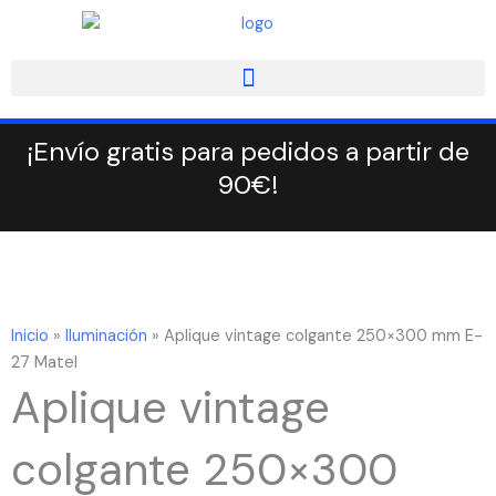
Ir
al
contenido
¡Envío gratis para pedidos a partir de
90€!
Inicio
»
Iluminación
»
Aplique vintage colgante 250×300 mm E-
27 Matel
Aplique vintage
colgante 250×300