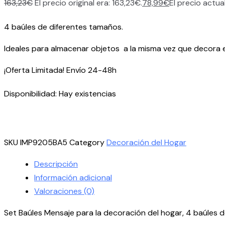
163,23
€
El precio original era: 163,23€.
78,99
€
El precio actua
4 baúles de diferentes tamaños.
Ideales para almacenar objetos a la misma vez que decora e
¡Oferta Limitada! Envío 24-48h
Disponibilidad:
Hay existencias
SKU
IMP9205BA5
Category
Decoración del Hogar
Descripción
Información adicional
Valoraciones (0)
Set Baúles Mensaje para la decoración del hogar, 4 baúles d