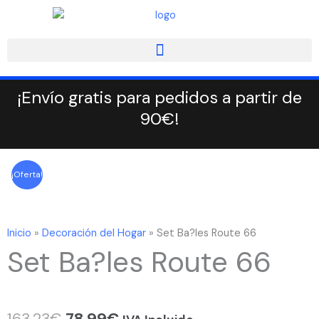
Ir
al
contenido
¡Envío gratis para pedidos a partir de
90€!
¡Oferta!
Inicio
»
Decoración del Hogar
»
Set Ba?les Route 66
Set Ba?les Route 66
El
El
163,23
€
78,99
€