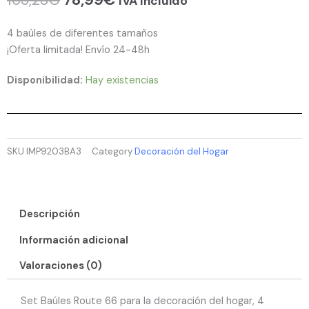
IVA Incluido
precio
precio
original
actual
4 baúles de diferentes tamaños
era:
es:
¡Oferta limitada! Envío 24-48h
163,23€.
78,99€.
Disponibilidad:
Hay existencias
SKU
IMP9203BA3
Category
Decoración del Hogar
Descripción
Información adicional
Valoraciones (0)
Set Baúles Route 66 para la decoración del hogar, 4