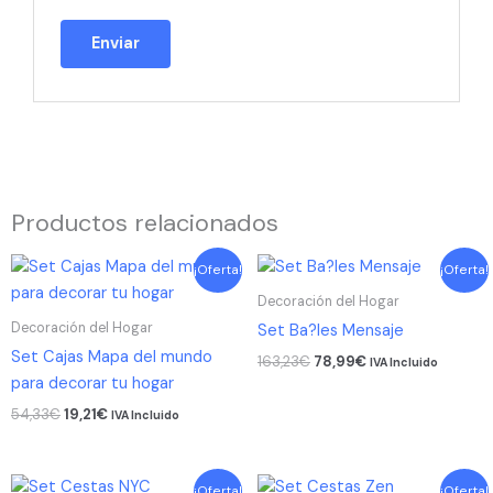
Productos relacionados
El
El
El
El
¡Oferta!
¡Oferta!
precio
precio
precio
precio
original
actual
original
actual
Decoración del Hogar
era:
es:
era:
es:
Decoración del Hogar
Set Ba?les Mensaje
54,33€.
19,21€.
163,23€.
78,99€.
Set Cajas Mapa del mundo
163,23
€
78,99
€
IVA Incluido
para decorar tu hogar
54,33
€
19,21
€
IVA Incluido
El
El
El
El
¡Oferta!
¡Oferta!