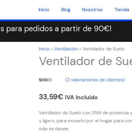
Inicio
Blog
Nosotros
Tienda
is para pedidos a partir de 90€!
Inicio
»
Ventilación
»
Ventilador de Suelo
Ventilador de Su
(
2
valoraciones de clientes)
Valorado
2
con
4.50
de
33,59
€
5 en base a
IVA Incluido
valoraciones
de clientes
Ventilador de Suelo con 35W de potencia
y ligero, para moverlo por el hogar para c
más se desee.