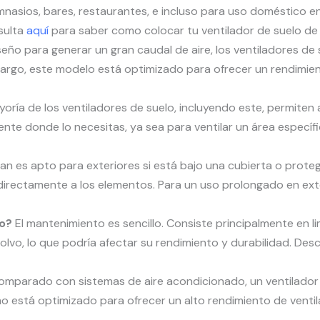
mnasios, bares, restaurantes, e incluso para uso doméstico en
sulta
aquí
para saber como colocar tu ventilador de suelo de 
ño para generar un gran caudal de aire, los ventiladores de s
bargo, este modelo está optimizado para ofrecer un rendimi
ayoría de los ventiladores de suelo, incluyendo este, permiten 
tamente donde lo necesitas, ya sea para ventilar un área especí
an es apto para exteriores si está bajo una cubierta o protegid
irectamente a los elementos. Para un uso prolongado en ext
o?
El mantenimiento es sencillo. Consiste principalmente en limp
olvo, lo que podría afectar su rendimiento y durabilidad. De
mparado con sistemas de aire acondicionado, un ventilador
o está optimizado para ofrecer un alto rendimiento de ventila