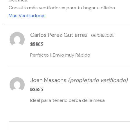
Consulta más ventiladores para tu hogar u oficina
Mas Ventiladores
Carlos Perez Gutierrez
06/06/2025
Valorado con
Perfecto !! Envío muy Rápido
5
de 5
Joan Masachs
(propietario verificado)
Valorado
Ideal para tenerlo cerca de la mesa
con
4
de 5