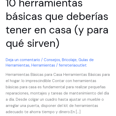
10 herramientas
que
deberías
básicas que deberías
tener
en
tener en casa (y para
casa
(y
qué sirven)
para
qué
sirven)
Deja un comentario
/
Consejos
,
Bricolaje
,
Guías de
Herramientas
,
Herramientas
/
ferreteriaoutlet
Herramientas Básicas para Casa Herramientas Básicas para
el hogar: lo imprescindible Contar con herramientas
básicas para casa es fundamental para realizar pequeñas
reparaciones, montajes y tareas de mantenimiento del día
a día. Desde colgar un cuadro hasta ajustar un mueble o
arreglar una puerta, disponer del kit de herramientas
adecuado te ahorra tiempo y dinero.En […]