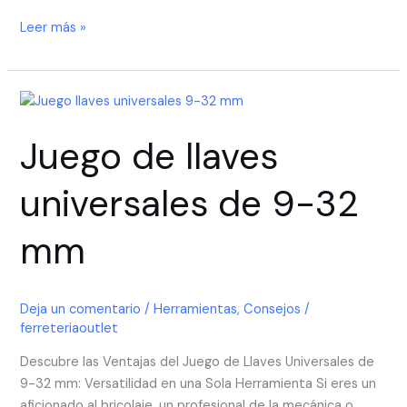
Leer más »
Juego
de
Juego de llaves
llaves
universales
de
universales de 9-32
9-
32
mm
mm
Deja un comentario
/
Herramientas
,
Consejos
/
ferreteriaoutlet
Descubre las Ventajas del Juego de Llaves Universales de
9-32 mm: Versatilidad en una Sola Herramienta Si eres un
aficionado al bricolaje, un profesional de la mecánica o