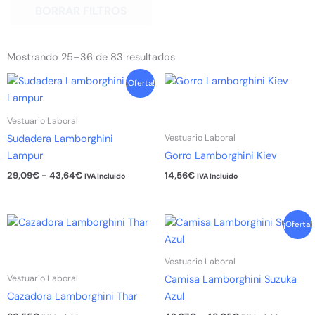
BORRAR FILTROS
Ordenado
por
Mostrando 25–36 de 83 resultados
popularidad
Rango
Este
¡Oferta!
de
producto
precios:
tiene
desde
Vestuario Laboral
29,09€
múltiples
Vestuario Laboral
Sudadera Lamborghini
hasta
variantes.
43,64€
Lampur
Gorro Lamborghini Kiev
Las
29,09
€
-
43,64
€
14,56
€
IVA Incluido
IVA Incluido
opciones
se
pueden
Rango
Este
Este
¡Oferta!
de
elegir
producto
producto
precios:
en
tiene
tiene
desde
Vestuario Laboral
la
43,27€
múltiples
múltiples
Vestuario Laboral
Camisa Lamborghini Suzuka
hasta
página
variantes.
variantes.
46,05€
Cazadora Lamborghini Thar
Azul
de
Las
Las