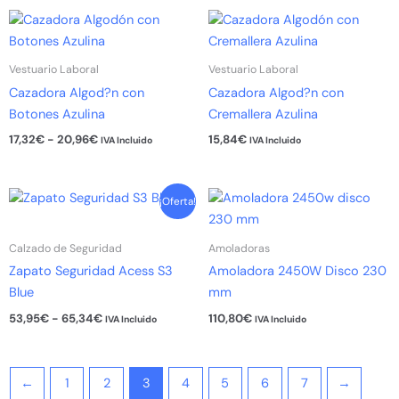
pueden
pueden
Rango
Este
Este
de
elegir
elegir
producto
producto
precios:
en
en
tiene
tiene
desde
Vestuario Laboral
Vestuario Laboral
la
la
17,32€
múltiples
múltiples
Cazadora Algod?n con
Cazadora Algod?n con
hasta
página
página
variantes.
variantes.
20,96€
Botones Azulina
Cremallera Azulina
de
de
Las
Las
producto
producto
17,32
€
-
20,96
€
15,84
€
IVA Incluido
IVA Incluido
opciones
opciones
se
se
pueden
pueden
Rango
Este
¡Oferta!
de
elegir
elegir
producto
precios:
en
en
tiene
desde
Calzado de Seguridad
Amoladoras
la
la
53,95€
múltiples
Zapato Seguridad Acess S3
Amoladora 2450W Disco 230
hasta
página
página
variantes.
65,34€
Blue
mm
de
de
Las
producto
producto
53,95
€
-
65,34
€
110,80
€
IVA Incluido
IVA Incluido
opciones
se
pueden
←
1
2
3
4
5
6
7
→
elegir