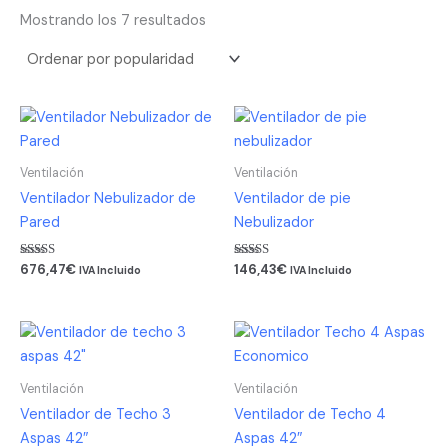
Mostrando los 7 resultados
Ventilación
Ventilación
Ventilador Nebulizador de
Ventilador de pie
Pared
Nebulizador
Valorado
Valorado
676,47
€
146,43
€
IVA Incluido
IVA Incluido
con
con
5.00
5.00
de 5
de 5
Ventilación
Ventilación
Ventilador de Techo 3
Ventilador de Techo 4
Aspas 42″
Aspas 42″