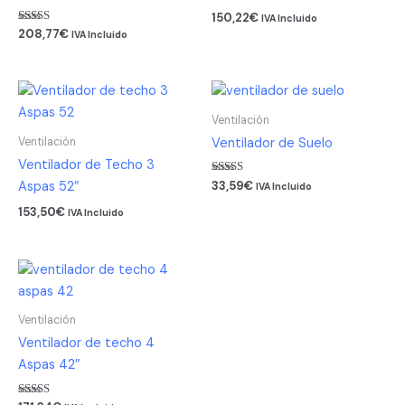
150,22
€
IVA Incluido
Valorado
208,77
€
IVA Incluido
con
5.00
de 5
Ventilación
Ventilación
Ventilador de Suelo
Ventilador de Techo 3
Valorado
Aspas 52″
33,59
€
IVA Incluido
con
4.50
153,50
€
IVA Incluido
de 5
Ventilación
Ventilador de techo 4
Aspas 42″